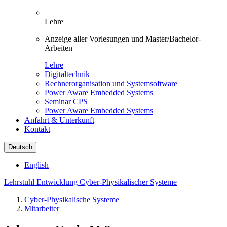
Lehre
Anzeige aller Vorlesungen und Master/Bachelor-
Arbeiten
Lehre
Digitaltechnik
Rechnerorganisation und Systemsoftware
Power Aware Embedded Systems
Seminar CPS
Power Aware Embedded Systems
Anfahrt & Unterkunft
Kontakt
Deutsch
English
Lehrstuhl Entwicklung Cyber-Physikalischer Systeme
Cyber-Physikalische Systeme
Mitarbeiter